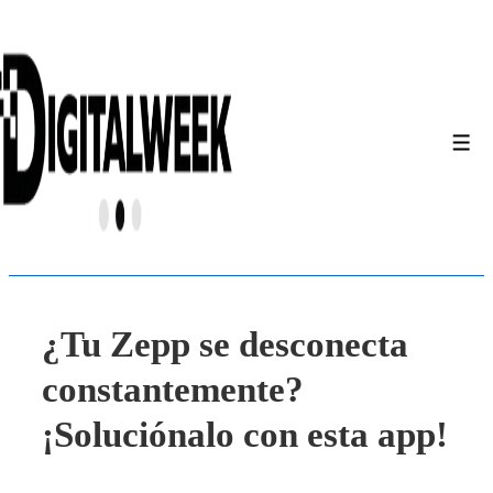
↓
Saltar
al
contenido
principal
Men
¿Tu Zepp se desconecta
constantemente?
¡Soluciónalo con esta app!