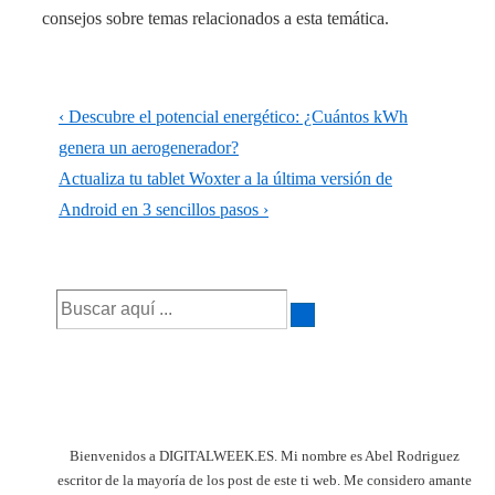
consejos sobre temas relacionados a esta temática.
Navegación
La
‹ Descubre el potencial energético: ¿Cuántos kWh
de
entrada
genera un aerogenerador?
anterior
La
Actualiza tu tablet Woxter a la última versión de
entradas
es
entrada
Android en 3 sencillos pasos ›
siguiente
es
Buscar
por:
Bienvenidos a DIGITALWEEK.ES. Mi nombre es Abel Rodriguez
escritor de la mayoría de los post de este ti web. Me considero amante