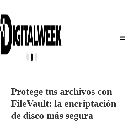
↓
Saltar
al
contenido
principal
Men
Protege tus archivos con
FileVault: la encriptación
de disco más segura