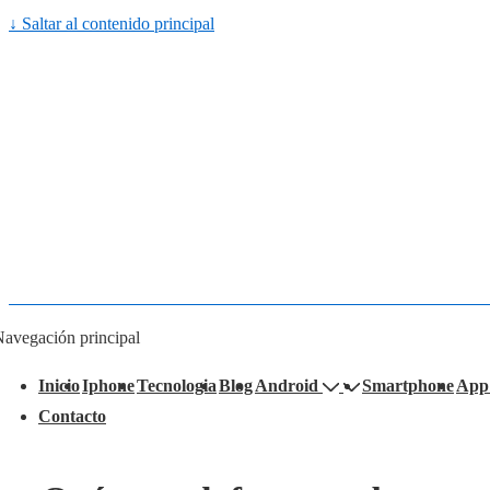
↓ Saltar al contenido principal
avegación principal
Inicio
Iphone
Tecnologia
Blog
Android
Smartphone
App
Contacto