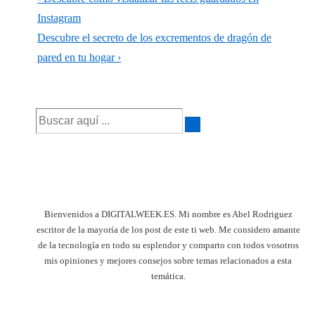
de
entrada
Instagram
anterior
La
Descubre el secreto de los excrementos de dragón de
entradas
es
entrada
pared en tu hogar ›
siguiente
es
Buscar
por:
Bienvenidos a DIGITALWEEK.ES. Mi nombre es Abel Rodriguez
escritor de la mayoría de los post de este ti web. Me considero amante
de la tecnología en todo su esplendor y comparto con todos vosotros
mis opiniones y mejores consejos sobre temas relacionados a esta
temática.