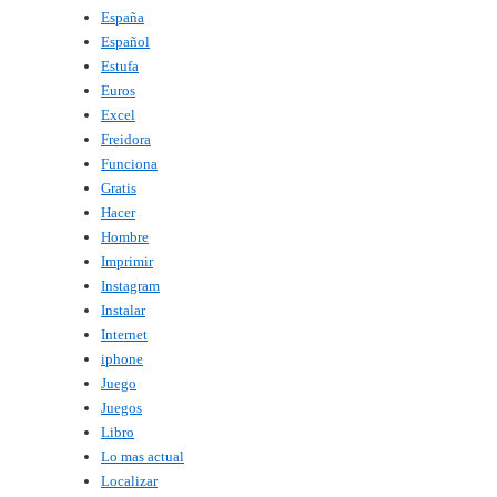
España
Español
Estufa
Euros
Excel
Freidora
Funciona
Gratis
Hacer
Hombre
Imprimir
Instagram
Instalar
Internet
iphone
Juego
Juegos
Libro
Lo mas actual
Localizar