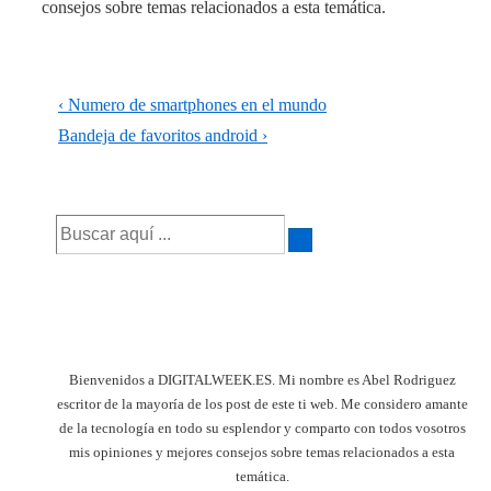
consejos sobre temas relacionados a esta temática.
Navegación
La
‹ Numero de smartphones en el mundo
de
entrada
La
Bandeja de favoritos android ›
anterior
entrada
entradas
es
siguiente
Buscar
es
por:
Bienvenidos a DIGITALWEEK.ES. Mi nombre es Abel Rodriguez
escritor de la mayoría de los post de este ti web. Me considero amante
de la tecnología en todo su esplendor y comparto con todos vosotros
mis opiniones y mejores consejos sobre temas relacionados a esta
temática.