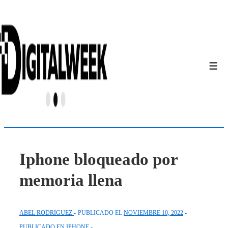
↓
Saltar
al
contenido
principal
Men
Iphone bloqueado por
memoria llena
ABEL RODRIGUEZ
PUBLICADO EL
NOVIEMBRE 10, 2022
PUBLICADO EN
IPHONE