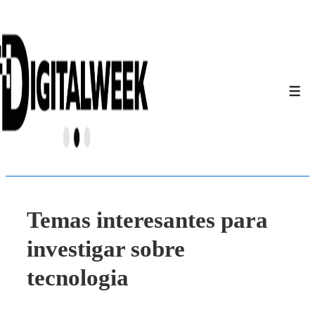
↓
Saltar
al
contenido
principal
Men
Temas interesantes para
investigar sobre
tecnologia