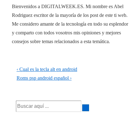
Bienvenidos a DIGITALWEEK.ES. Mi nombre es Abel
Rodriguez escritor de la mayoría de los post de este ti web.
Me considero amante de la tecnología en todo su esplendor
y comparto con todos vosotros mis opiniones y mejores
consejos sobre temas relacionados a esta temática.
Navegación
La
‹ Cual es la tecla alt en android
de
entrada
La
Roms psp android español ›
anterior
entrada
entradas
es
siguiente
Buscar
es
por: